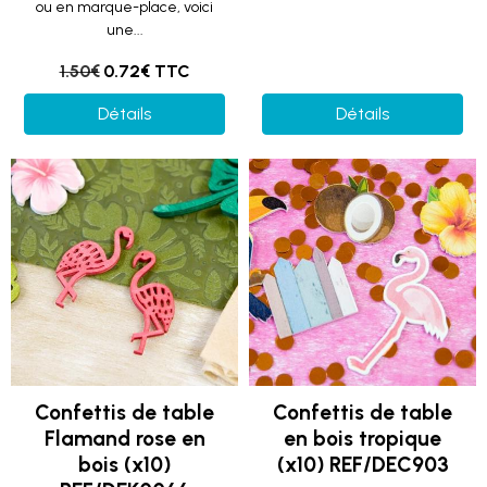
ou en marque-place, voici
une...
1.50€
0.72€ TTC
Détails
Détails
Confettis de table
Confettis de table
Flamand rose en
en bois tropique
bois (x10)
(x10) REF/DEC903