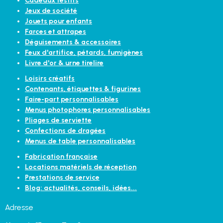
Cadeaux festifs
Jeux de société
Jouets pour enfants
Farces et attrapes
Déguisements & accessoires
Feux d'artifice, pétards, fumigènes
Livre d'or & urne tirelire
Loisirs créatifs
Contenants, étiquettes & figurines
Faire-part personnalisables
Menus photophores personnalisables
Pliages de serviette
Confections de dragées
Menus de table personnalisables
Fabrication française
Locations matériels de réception
Prestations de service
Blog: actualités, conseils, idées...
Adresse