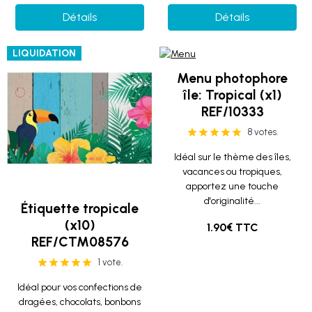
Détails
Détails
LIQUIDATION
Menu photophore
île: Tropical (x1)
REF/10333
8 votes.
Idéal sur le thème des îles,
vacances ou tropiques,
apportez une touche
d'originalité...
Étiquette tropicale
(x10)
1.90€ TTC
REF/CTM08576
1 vote.
Idéal pour vos confections de
dragées, chocolats, bonbons