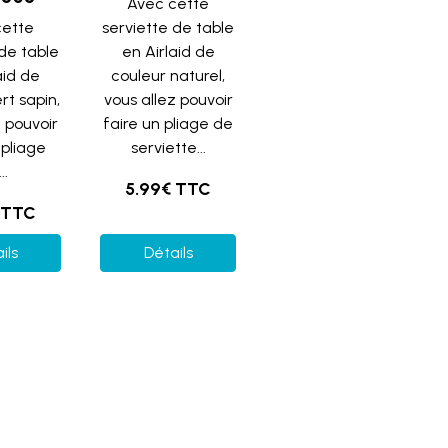
Avec cette
cette
serviette de table
 de table
en Airlaid de
aid de
couleur naturel,
rt sapin,
vous allez pouvoir
z pouvoir
faire un pliage de
 pliage
serviette...
..
5.99€ TTC
 TTC
ils
Détails