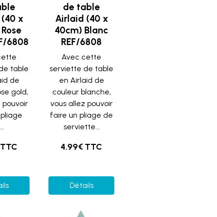
able
de table
 (40 x
Airlaid (40 x
 Rose
40cm) Blanc
F/6808
REF/6808
cette
Avec cette
 de table
serviette de table
aid de
en Airlaid de
ose gold,
couleur blanche,
z pouvoir
vous allez pouvoir
 pliage
faire un pliage de
..
serviette...
 TTC
4.99€ TTC
ils
Détails