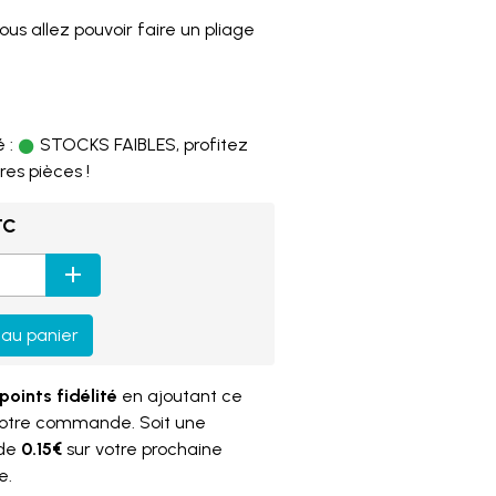
ous allez pouvoir faire un pliage
4
 :
STOCKS FAIBLES, profitez
res pièces !
TC
 au panier
points fidélité
en ajoutant ce
votre commande. Soit une
 de
0.15€
sur votre prochaine
e.