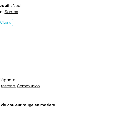
oduit :
Neuf
 :
Santex
C Lens
élégante.
,
retraite
,
Communion
...
e de couleur rouge en matière