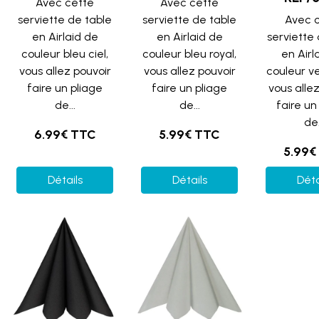
Avec cette
Avec cette
serviette de table
serviette de table
Avec 
en Airlaid de
en Airlaid de
serviette
couleur bleu ciel,
couleur bleu royal,
en Airl
vous allez pouvoir
vous allez pouvoir
couleur ve
faire un pliage
faire un pliage
vous alle
de...
de...
faire un
de.
6.99€ TTC
5.99€ TTC
5.99€
Détails
Détails
Déta