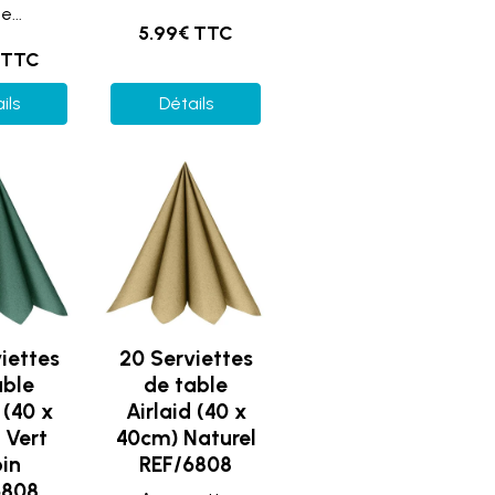
e...
5.99€ TTC
 TTC
ils
Détails
iettes
20 Serviettes
able
de table
 (40 x
Airlaid (40 x
 Vert
40cm) Naturel
in
REF/6808
6808