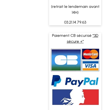
(retrait le lendemain avant
14H)
03.21.14.79.63
Paiement CB sécurisé
"3D
sécure +"