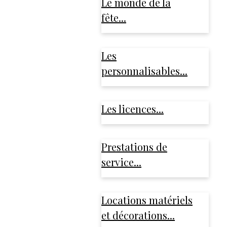
Le monde de la
fête...
Les
personnalisables...
Les licences...
Prestations de
service...
Locations matériels
et décorations...