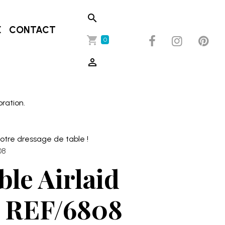
E
CONTACT
0
oration.
otre dressage de table !
08
ble Airlaid
e REF/6808