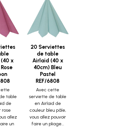
iettes
20 Serviettes
able
de table
 (40 x
Airlaid (40 x
 Rose
40cm) Bleu
bon
Pastel
6808
REF/6808
cette
Avec cette
 de table
serviette de table
aid de
en Airlaid de
r rose
couleur bleu pâle,
ous allez
vous allez pouvoir
faire un
faire un pliage...