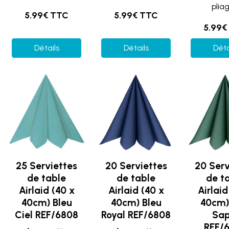
pliag
5.99€ TTC
5.99€ TTC
5.99€
Détails
Détails
Déta
25 Serviettes
20 Serviettes
20 Serv
de table
de table
de t
Airlaid (40 x
Airlaid (40 x
Airlaid
40cm) Bleu
40cm) Bleu
40cm)
Ciel REF/6808
Royal REF/6808
Sap
REF/