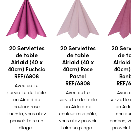
20 Serviettes
20 Serviettes
20 Serv
de table
de table
de t
Airlaid (40 x
Airlaid (40 x
Airlaid
40cm) Fuchsia
40cm) Rose
40cm)
REF/6808
Pastel
Bon
REF/6808
REF/
Avec cette
serviette de table
Avec cette
Avec 
en Airlaid de
serviette de table
serviette
couleur rose
en Airlaid de
en Airl
fuchsia, vous allez
couleur rose pâle,
couleu
pouvoir faire un
vous allez pouvoir
bonbon, v
pliage...
faire un pliage...
pouvoir 