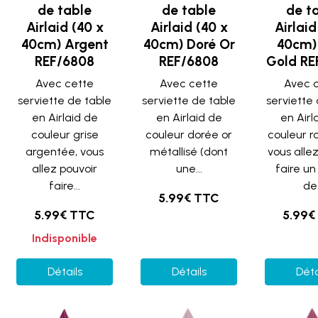
de table
de table
de t
Airlaid (40 x
Airlaid (40 x
Airlaid
40cm) Argent
40cm) Doré Or
40cm)
REF/6808
REF/6808
Gold RE
Avec cette
Avec cette
Avec 
serviette de table
serviette de table
serviette
en Airlaid de
en Airlaid de
en Airl
couleur grise
couleur dorée or
couleur r
argentée, vous
métallisé (dont
vous alle
allez pouvoir
une...
faire un
faire...
de.
5.99€ TTC
5.99€ TTC
5.99€
Indisponible
Détails
Détails
Déta