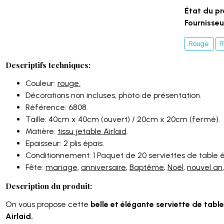
État du pr
Fournisseur
Rouge
R
Descriptifs techniques:
Couleur:
rouge.
Décorations non incluses, photo de présentation.
Référence: 6808.
Taille: 40cm x 40cm (ouvert) / 20cm x 20cm (fermé).
Matière:
tissu jetable Airlaid
.
Epaisseur: 2 plis épais.
Conditionnement: 1 Paquet de 20 serviettes de table 
Fête:
mariage
,
anniversaire
,
Baptême
,
Noël
,
nouvel an
Description du produit:
On vous propose cette
belle et élégante serviette de tabl
Airlaid.