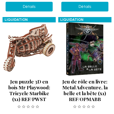
Détails
Détails
LIQUIDATION
LIQUIDATION
Jeu puzzle 3D en
Jeu de rôle en livre:
bois Mr Playwood:
Metal Adventure, la
Tricycle Starbike
belle et la bête (x1)
(x1) REF/PWST
REF/OPMABB