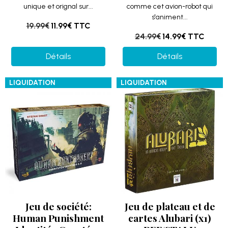
unique et orignal sur...
comme cet avion-robot qui
s'animent...
19.99€
11.99€
TTC
24.99€
14.99€
TTC
Détails
Détails
LIQUIDATION
LIQUIDATION
Jeu de société:
Jeu de plateau et de
Human Punishment
cartes Alubari (x1)