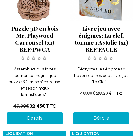
Puzzle 3D en bois
Livre jeu avec
Mr. Playwood
énigmes: La clef,
Carrousel (x1)
tomme 1 Astolie (x1)
REF/PWCA
REF/FACLE
Assemblez puis faites
Décryptez les énigmes à
tourner ce magnifique
travers ce très beau livre jeu
puzzle 3D en bois "carrousel
"La Clef",...
et ses animaux
49.99€
29.57€
TTC
fantastiques"...
49.99€
32.45€
TTC
Détails
Détails
LIQUIDATION
LIQUIDATION