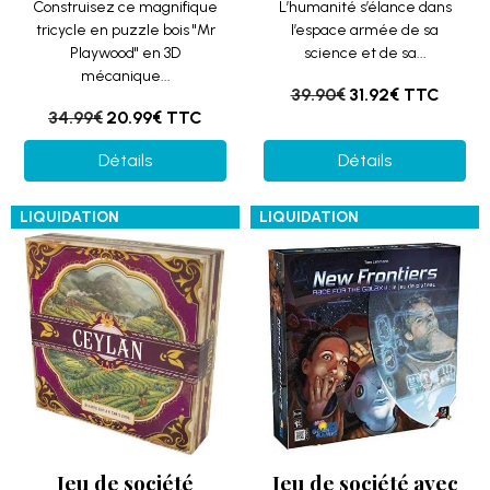
Construisez ce magnifique
L’humanité s’élance dans
tricycle en puzzle bois "Mr
l’espace armée de sa
Playwood" en 3D
science et de sa...
mécanique...
39.90€
31.92€
TTC
34.99€
20.99€
TTC
Détails
Détails
LIQUIDATION
LIQUIDATION
Jeu de société
Jeu de société avec