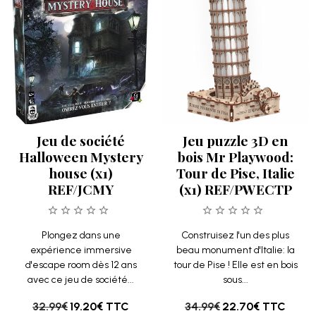
Jeu de société
Jeu puzzle 3D en
Halloween Mystery
bois Mr Playwood:
house (x1)
Tour de Pise, Italie
REF/JCMY
(x1) REF/PWECTP
Plongez dans une
Construisez l'un des plus
expérience immersive
beau monument d'Italie: la
d'escape room dès 12 ans
tour de Pise ! Elle est en bois
avec ce jeu de société...
sous...
32.99€
19.20€
TTC
34.99€
22.70€
TTC