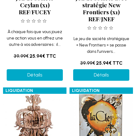
Ceylan (x1)
stratégie New
REF/FUCEY
Frontiers (x1)
REF/JNEF
À chaque fois que vous jouez
une action vous en offrez une
Le jeu de société stratégique
autre à vos adversaires : il...
« New Frontiers » se passe
dans l'univers...
39.99€
25.94€
TTC
39.99€
25.94€
TTC
Détails
Détails
LIQUIDATION
LIQUIDATION