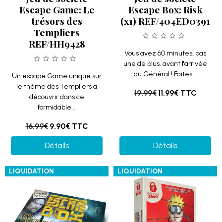
Escape Game: Le
Escape Box: Risk
trésors des
(x1) REF/404ED0391
Templiers
REF/HH9428
Vous avez 60 minutes, pas
une de plus, avant l'arrivée
du Général ! Faites...
Un escape Game unique sur
le thème des Templiers à
19.99€
11.99€
TTC
découvrir dans ce
formidable...
16.99€
9.90€
TTC
Détails
Détails
LIQUIDATION
LIQUIDATION