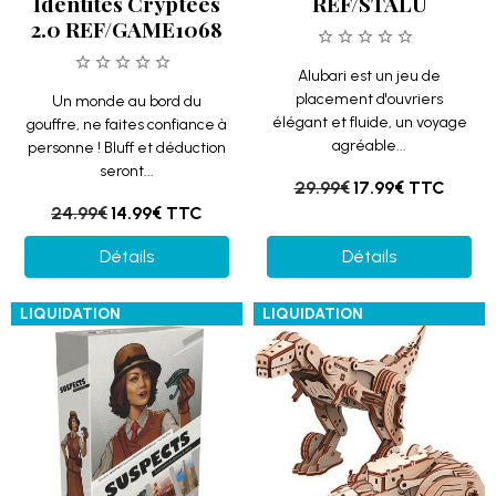
Identités Cryptées
REF/STALU
2.0 REF/GAME1068
Alubari est un jeu de
placement d'ouvriers
Un monde au bord du
élégant et fluide, un voyage
gouffre, ne faites confiance à
agréable...
personne ! Bluff et déduction
seront...
29.99€
17.99€
TTC
24.99€
14.99€
TTC
Détails
Détails
LIQUIDATION
LIQUIDATION