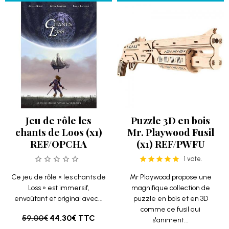
Jeu de rôle les
Puzzle 3D en bois
chants de Loos (x1)
Mr. Playwood Fusil
REF/OPCHA
(x1) REF/PWFU
1 vote.
Ce jeu de rôle « les chants de
Mr Playwood propose une
Loss » est immersif,
magnifique collection de
envoûtant et original avec...
puzzle en bois et en 3D
comme ce fusil qui
59.00€
44.30€
TTC
s'animent...