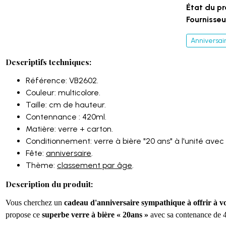
État du pr
Fournisseur
Anniversai
Descriptifs techniques:
Référence: VB2602.
Couleur: multicolore.
Taille: cm de hauteur.
Contennance : 420ml.
Matière: verre + carton.
Conditionnement: verre à bière "20 ans" à l'unité avec 
Fête:
anniversaire
.
Thème:
classement par âge
.
Description du produit:
Vous cherchez un
cadeau d'anniversaire sympathique à offrir à vot
propose ce
superbe verre à bière « 20
ans
»
avec sa contenance de 