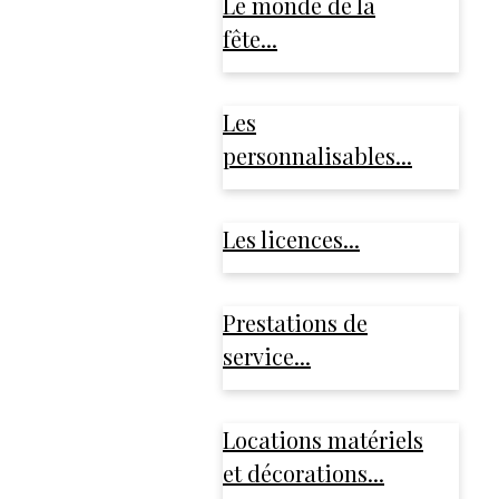
Le monde de la
fête...
Les
personnalisables...
Les licences...
Prestations de
service...
Locations matériels
et décorations...