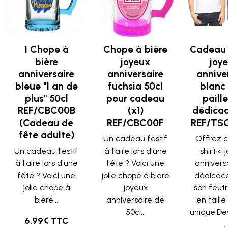
1 Chope à
Chope à bière
Cadeau 
bière
joyeux
joy
anniversaire
anniversaire
annive
bleue "1 an de
fuchsia 50cl
blanc 
plus" 50cl
pour cadeau
paill
REF/CBC00B
(x1)
dédicac
(Cadeau de
REF/CBC00F
REF/TS
fête adulte)
Un cadeau festif
Offrez ce
Un cadeau festif
à faire lors d'une
shirt « 
à faire lors d'une
fête ? Voici une
annivers
fête ? Voici une
jolie chope à bière
dédicac
jolie chope à
joyeux
son feutr
bière...
anniversaire de
en taille
50cl...
unique.Desc
6.99€ TTC
.