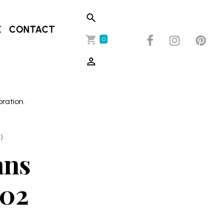
E
CONTACT
0
oration.
)
ans
602