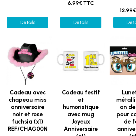
6.99€ TTC
12.99
Détails
Détails
Déta
Cadeau avec
Cadeau festif
Lune
chapeau miss
et
métalli
anniversaire
humoristique
an de
noir et rose
avec mug
pour c
fuchsia (x1)
Joyeux
de f
REF/CHAG00N
Anniversaire
annive