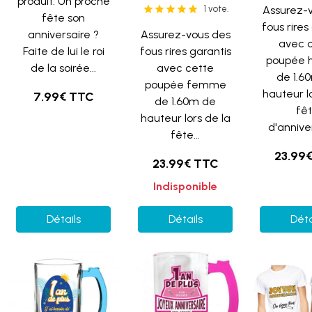
produit: Un proche
1 vote.
Assurez-
fête son
fous rires
anniversaire ?
Assurez-vous des
avec 
Faite de lui le roi
fous rires garantis
poupée
de la soirée...
avec cette
de 1.6
poupée femme
hauteur l
7.99€ TTC
de 1.60m de
fê
hauteur lors de la
d'anniver
fête...
23.99
23.99€ TTC
Indisponible
Détails
Détails
Déta