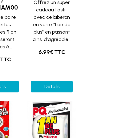
1)
Offrez un super
NAM00
cadeau festif
ie paire
avec ce biberon
ettes
en verre "1 an de
es "1 an
plus" en passant
 seront
ainsi d'agréable...
s à...
6.99€ TTC
 TTC
ils
Détails