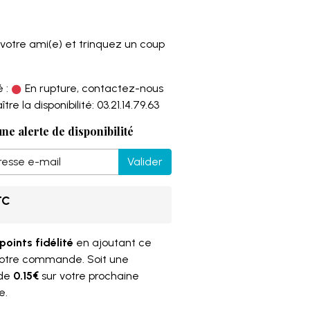
e votre ami(e) et trinquez un coup
 :
En rupture, contactez-nous
re la disponibilité: 03.21.14.79.63
ne alerte de disponibilité
Valider
TC
points fidélité
en ajoutant ce
votre commande. Soit une
 de
0.15€
sur votre prochaine
e.