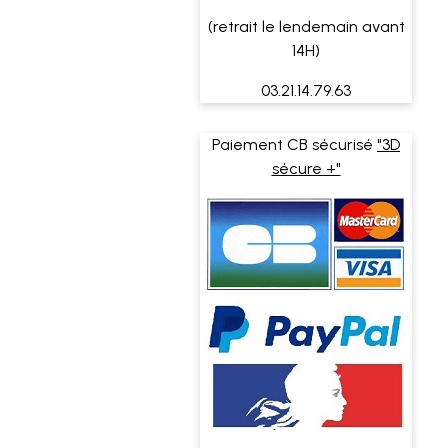
(retrait le lendemain avant
14H)
03.21.14.79.63
Paiement CB sécurisé
"3D
sécure +"