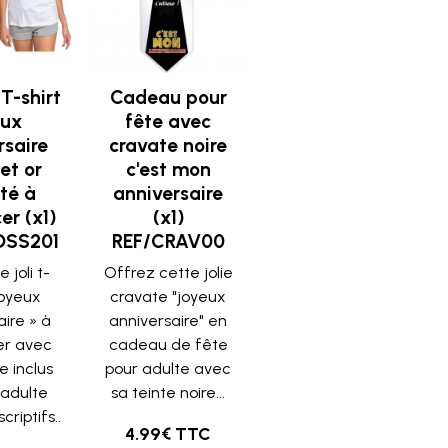
T-shirt
Cadeau pour
eux
fête avec
rsaire
cravate noire
et or
c'est mon
eté à
anniversaire
er (x1)
(x1)
OSS201
REF/CRAV00
 joli t-
Offrez cette jolie
joyeux
cravate "joyeux
aire » à
anniversaire" en
er avec
cadeau de fête
e inclus
pour adulte avec
 adulte
sa teinte noire...
riptifs..
4.99€ TTC