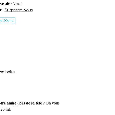
oduit :
Neuf
 :
Surprisez-vous
re 20ans
sa boîte.
re ami(e) lors de sa fête
? On vous
420 ml.