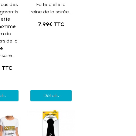
vous des
Faite d'elle la
 garantis
reine de la soirée...
cette
7.99€ TTC
 homme
0m de
ors de la
te
saire...
€ TTC
ils
Détails