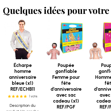
Quelques idées pour votre 
Écharpe
Poupée
Pou
homme
gonflable
gonfl
anniversaire
Femme pour
Homme
bleue (x1)
fête
fê
REF/ECHB11
d'anniversaire
d'anniv
avec sac
avec
1 vote.
cadeau (x1)
cadeau
Description du
REF/PGF
REF/