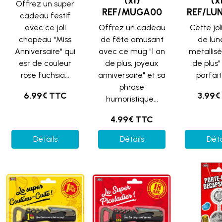
(x1)
(x
Offrez un super
REF/MUGA00
REF/LU
cadeau festif
avec ce joli
Offrez un cadeau
Cette jol
chapeau "Miss
de fête amusant
de lun
Anniversaire" qui
avec ce mug "1 an
métallisé
est de couleur
de plus, joyeux
de plus"
rose fuchsia...
anniversaire" et sa
parfaite
phrase
6.99€ TTC
3.99€
humoristique...
4.99€ TTC
Détails
Détails
Déta