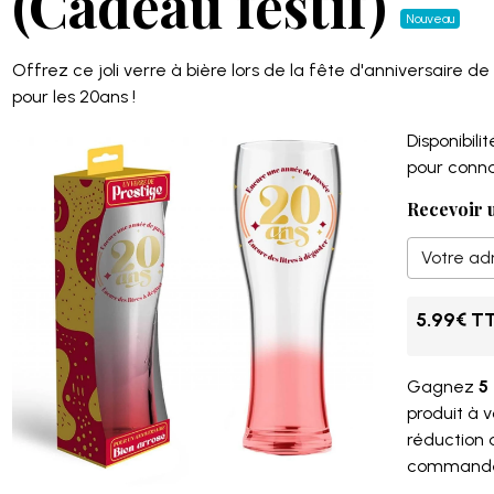
(Cadeau festif)
Nouveau
Offrez ce joli verre à bière lors de la fête d'anniversaire d
pour les 20ans !
Disponibilité
pour connaît
Recevoir u
5.99€ T
Gagnez
5 
produit à 
réduction
command