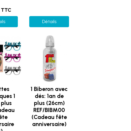
€ TTC
ils
Détails
ttes
1 Biberon avec
ques 1
dés: 1an de
 plus
plus (26cm)
adeau
REF/BIBM00
ête
(Cadeau fête
rsaire
anniversaire)