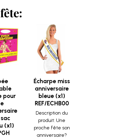
fête:
pée
Écharpe miss
able
anniversaire
 pour
bleue (x1)
te
REF/ECHB00
ersaire
Description du
 sac
produit: Une
 (x1)
proche fête son
PGH
anniversaire?