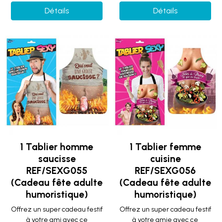
Détails
Détails
1 Tablier homme
1 Tablier femme
saucisse
cuisine
REF/SEXG055
REF/SEXG056
(Cadeau fête adulte
(Cadeau fête adulte
humoristique)
humoristique)
Offrez un super cadeau festif
Offrez un super cadeau festif
à votre ami avec ce
à votre amie avec ce