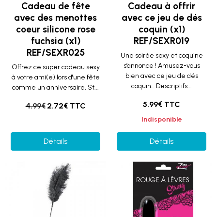
Cadeau de fête
Cadeau à offrir
avec des menottes
avec ce jeu de dés
coeur silicone rose
coquin (x1)
fuchsia (x1)
REF/SEXR019
REF/SEXR025
Une soirée sexy et coquine
s’annonce ! Amusez-vous
Offrez ce super cadeau sexy
bien avec ce jeu de dés
à votre ami(e) lors d'une fête
coquin… Descriptifs...
comme un anniversaire, St...
5.99€ TTC
4.99€
2.72€ TTC
Indisponible
Détails
Détails