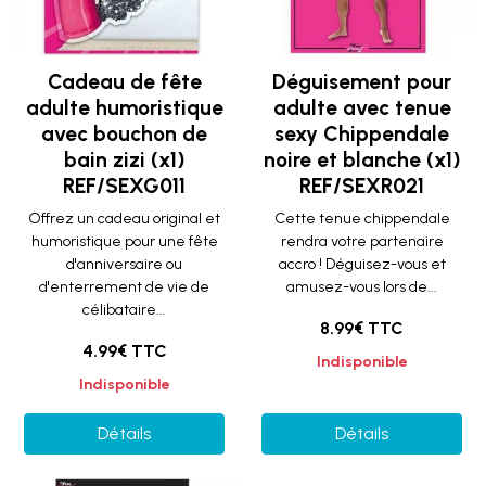
Cadeau de fête
Déguisement pour
adulte humoristique
adulte avec tenue
avec bouchon de
sexy Chippendale
bain zizi (x1)
noire et blanche (x1)
REF/SEXG011
REF/SEXR021
Offrez un cadeau original et
Cette tenue chippendale
humoristique pour une fête
rendra votre partenaire
d'anniversaire ou
accro ! Déguisez-vous et
d'enterrement de vie de
amusez-vous lors de...
célibataire...
8.99€ TTC
4.99€ TTC
Indisponible
Indisponible
Détails
Détails