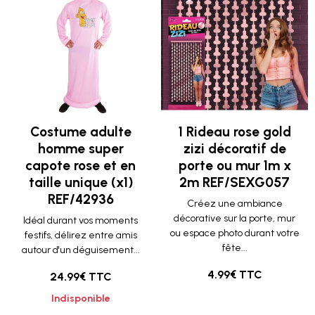
Costume adulte
1 Rideau rose gold
homme super
zizi décoratif de
capote rose et en
porte ou mur 1m x
taille unique (x1)
2m REF/SEXG057
REF/42936
Créez une ambiance
décorative sur la porte, mur
Idéal durant vos moments
ou espace photo durant votre
festifs, délirez entre amis
fête...
autour d'un déguisement...
4.99€ TTC
24.99€ TTC
Indisponible