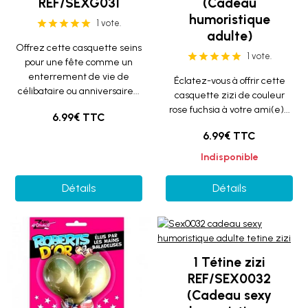
REF/SEXG031
(Cadeau
humoristique
1 vote.
adulte)
Offrez cette casquette seins
1 vote.
pour une fête comme un
enterrement de vie de
Éclatez-vous à offrir cette
célibataire ou anniversaire...
casquette zizi de couleur
rose fuchsia à votre ami(e)...
6.99€ TTC
6.99€ TTC
Indisponible
Détails
Détails
1 Tétine zizi
REF/SEX0032
(Cadeau sexy