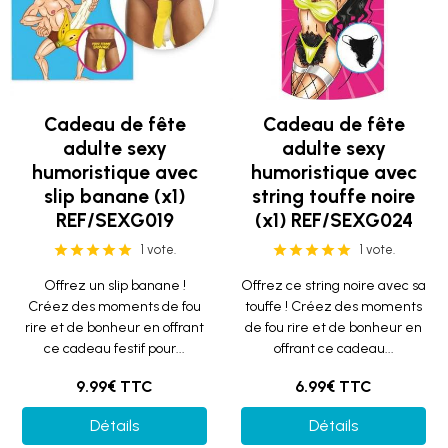
Cadeau de fête
Cadeau de fête
adulte sexy
adulte sexy
humoristique avec
humoristique avec
slip banane (x1)
string touffe noire
REF/SEXG019
(x1) REF/SEXG024
1 vote.
1 vote.
Offrez un slip banane !
Offrez ce string noire avec sa
Créez des moments de fou
touffe ! Créez des moments
rire et de bonheur en offrant
de fou rire et de bonheur en
ce cadeau festif pour...
offrant ce cadeau...
9.99€ TTC
6.99€ TTC
Détails
Détails