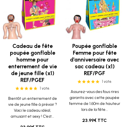
Cadeau de fête
Poupée gonflable
poupée gonflable
Femme pour fête
homme pour
d'anniversaire avec
enterrement de vie
sac cadeau (x1)
de jeune fille (x1)
REF/PGF
REF/PGEF
1 vote.
1 vote.
Assurez-vous des fous rires
garantis avec cette poupée
Bientôt un enterrement de
femme de 1.60m de hauteur
vie de jeune fille à prévoir ?
lors de la fête...
Voici le cadeau idéal,
amusant et sexy ! C’est...
23.99€ TTC