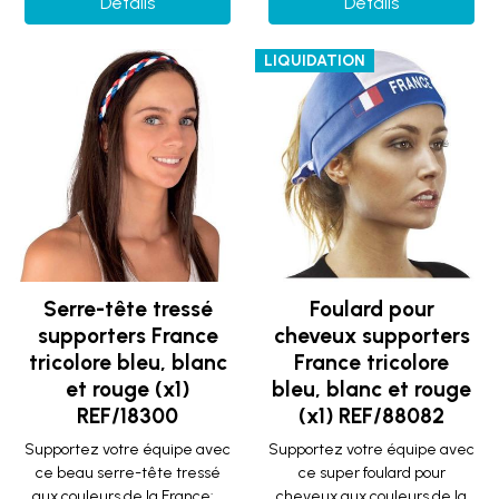
Détails
Détails
LIQUIDATION
Serre-tête tressé
Foulard pour
supporters France
cheveux supporters
tricolore bleu, blanc
France tricolore
et rouge (x1)
bleu, blanc et rouge
REF/18300
(x1) REF/88082
Supportez votre équipe avec
Supportez votre équipe avec
ce beau serre-tête tressé
ce super foulard pour
aux couleurs de la France:...
cheveux aux couleurs de la