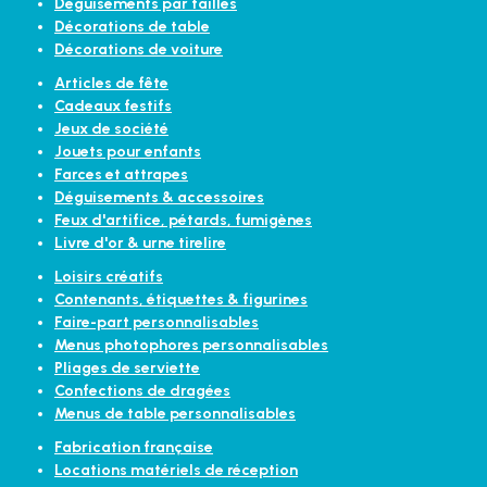
Déguisements par tailles
Décorations de table
Décorations de voiture
Articles de fête
Cadeaux festifs
Jeux de société
Jouets pour enfants
Farces et attrapes
Déguisements & accessoires
Feux d'artifice, pétards, fumigènes
Livre d'or & urne tirelire
Loisirs créatifs
Contenants, étiquettes & figurines
Faire-part personnalisables
Menus photophores personnalisables
Pliages de serviette
Confections de dragées
Menus de table personnalisables
Fabrication française
Locations matériels de réception