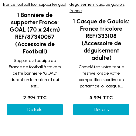
1 Bannière de
1 Casque de Gaulois:
supporter France:
France tricolore
GOAL (70 x 24cm)
REF/333108
REF/87340057
(Accessoire de
(Accessoire de
déguisement
Football)
adulte)
Supportez l'équipe de
France de football à travers
Complétez votre tenue
cette bannière "GOAL"
festive lors de votre
durant un le match et qui
compétition sportive en
est...
portant ce joli casque...
2.99€ TTC
5.99€ TTC
Détails
Détails